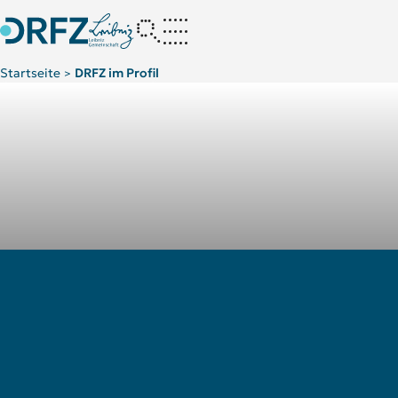
Startseite
DRFZ im Profil
>
Struktur des DRFZ
Gremien des DRFZ
Liaison-Kooperationspartn