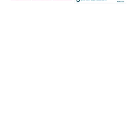
Nele Caeyers, EULAR PARE, BE (Gast)
Deutsches Krebsforschungszentrum,
Heidelberg
Marc Baenkler MHBA
Professor für
Krankenhausmanagement,
MSH Medical School Hamburg