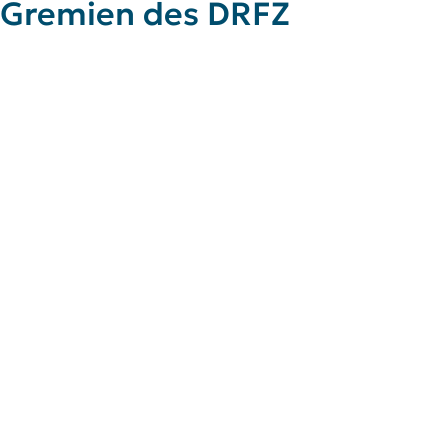
Gremien des DRFZ
Wissenschaftlicher Direktor
Gruppenleitung: Immunbiologie der Entzündung