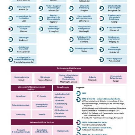
Vizepräsident der Deutschen
UK
Akademie der Naturforscher
Prof. James Galloway, MBChB, MSc,
Leopoldina, Köln
CHP, MRCP, PhD, King’s College
Joern Aldag
London, UK
Chairman Genespire Sarl, Milano,
Prof. Kimme Hyrich, MD PhD FRCP,
Italy
University of Manchester, UK
Dr. Julia Rautenstrauch,
Prof. Musa Mhlanga, PhD, Radboud
stellvertretende Vorsitzende des
University, NL
Stiftungsrates
Prof. Claudia Mauri, PhD, University
ehemals Executive Director EULAR,
College London, UK
Stuttgart
Prof. Ariel D. Stern, PhD, Hasso-
Prof. Dr. med. Gabriela Riemekasten
Plattner-Institut für Digital
Universitätsklinikum Schleswig-
Engineering, Universität Potsdam,
Holstein
,
Direktorin der Klinik für
DE
Rheumatologie
Patientenvertretung
Ursula Weyrich
Dieter Wiek, DE
Kaufmännischer Vorstand,