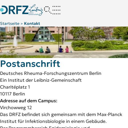
Startseite
Kontakt
>
Postanschrift
So finden Sie uns
Hier sind wir auf Social Media si
Postanschrift
Deutsches Rheuma-Forschungszentrum Berlin
Ein Institut der Leibniz-Gemeinschaft
Charitéplatz 1
10117 Berlin
Adresse auf dem Campus:
Virchowweg 12
Das DRFZ befindet sich gemeinsam mit dem Max-Planck
Institut für Infektionsbiologie in einem Gebäude.