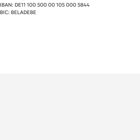
IBAN: DE11 100 500 00 105 000 5844
BIC: BELADEBE
Deutsches Rheuma-Forschungszentrum (DRFZ)
Ein Institut der Leibniz Gemeinschaft
Charitéplatz 1