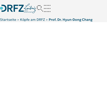
Startseite
Köpfe am DRFZ
Prof. Dr. Hyun-Dong Chang
>
>
Scientific Background
Top 5 Publikationen der Karriere
AG Chan