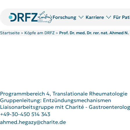
Forschung
Karriere
Für Pat
Startseite
Köpfe am DRFZ
Prof. Dr. med. Dr. rer. nat. Ahmed N
>
>
Forschungsbereiche
Jobs am DRFZ
Für P
Technologieplattformen
Promotion am DRFZ
Blut
Forschungsprojekte
Promovierende am DRFZ
Publikationen
PostDoc Community
Bibliothek
Welcome to the DRFZ
Forschungspreise
Programmbereich 4, Translationale Rheumatologie
Gruppenleitung: Entzündungsmechanismen
Liaisonarbeitsgruppe mit Charité - Gastroenterolog
+49-30-450 514 343
ahmed.hegazy@charite.de