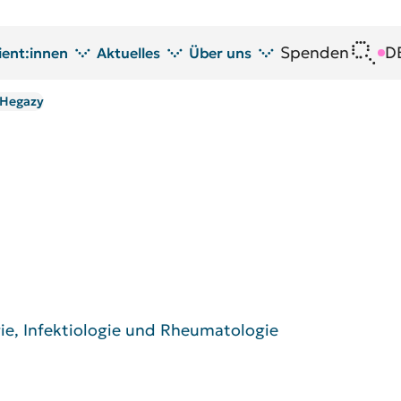
Spenden
D
ient:innen
Aktuelles
Über uns
. Hegazy
atient:innen
Neuigkeiten
DRFZ im Profil
spende
Veranstaltungen
Köpfe am DRFZ
Seminare
Transfer
Blutspende
Tierversuche am DRFZ
DRFZ in den Medien
Öffentlichkeitsarbeit am DRFZ
Gleichstellung
Avrion Mitchison Preis
Richtlinien
ie, Infektiologie und Rheumatologie