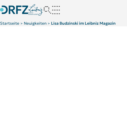
Startseite
Neuigkeiten
Lisa Budzinski im Leibniz Magazin
>
>
Kategorie:
Für Patient:innen