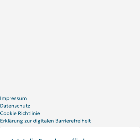
DRFZ im Profil
Forschungspreise
Jobs am DRFZ
Erklärung zur digitalen Barrierefreiheit
Für Patient:innen und Angehörige
Social Media
LinkedIn
Facebook
YouTube
Bluesky
X
Impressum
Datenschutz
Cookie Richtlinie
Erklärung zur digitalen Barrierefreiheit