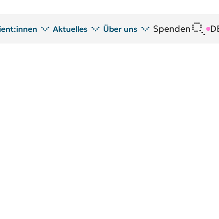
Spenden
D
ient:innen
Aktuelles
Über uns
atient:innen
Neuigkeiten
DRFZ im Profil
spende
Veranstaltungen
Köpfe am DRFZ
Seminare
Transfer
Blutspende
Tierversuche am DRFZ
DRFZ in den Medien
Öffentlichkeitsarbeit am DRFZ
Gleichstellung
Avrion Mitchison Preis
Richtlinien