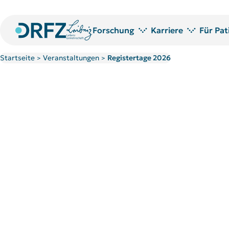
Forschung
Karriere
Für Pat
Startseite
Veranstaltungen
Registertage 2026
>
>
Forschungsbereiche
Jobs am DRFZ
Für P
Technologieplattformen
Promotion am DRFZ
Blut
Forschungsprojekte
Promovierende am DRFZ
Publikationen
PostDoc Community
Bibliothek
Welcome to the DRFZ
Forschungspreise