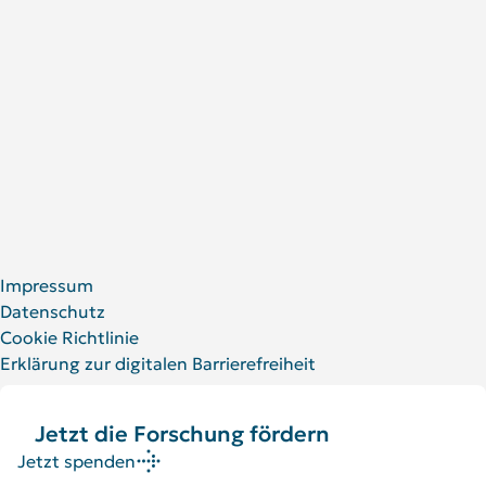
Jobs am DRFZ
Erklärung zur digitalen Barrierefreiheit
Für Patient:innen und Angehörige
Social Media
LinkedIn
Facebook
YouTube
Bluesky
X
Impressum
Datenschutz
Cookie Richtlinie
Erklärung zur digitalen Barrierefreiheit
Jetzt die Forschung fördern
Jetzt spenden