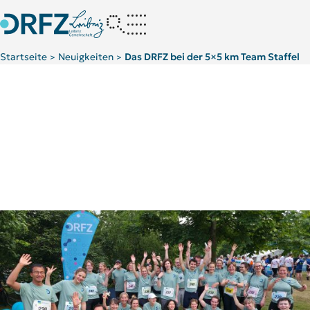
Startseite
Neuigkeiten
Das DRFZ bei der 5×5 km Team Staffel
>
>
Was für ein endorphinreicher Feierabend!
Galerie
Kategorie:
Öffentliche Veranstaltung