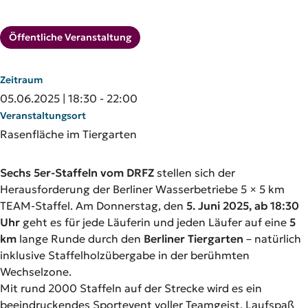
Kategorie:
Öffentliche Veranstaltung
Zeitraum
05.06.2025 | 18:30 - 22:00
Veranstaltungsort
Rasenfläche im Tiergarten
Sechs 5er-Staffeln vom DRFZ
stellen sich der
Herausforderung der Berliner Wasserbetriebe 5 × 5 km
TEAM-Staffel. Am Donnerstag, den
5. Juni 2025, ab 18:30
Uhr
geht es für jede Läuferin und jeden Läufer auf eine
5
km
lange Runde durch den
Berliner Tiergarten
– natürlich
inklusive Staffelholzübergabe in der berühmten
Wechselzone.
Mit rund 2000 Staffeln auf der Strecke wird es ein
beeindruckendes Sportevent voller Teamgeist, Laufspaß