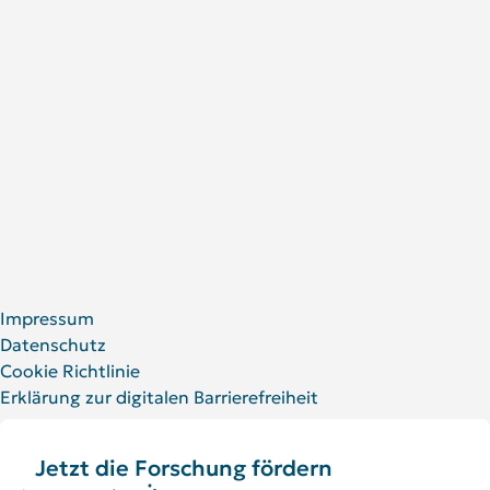
Forschungspreise
Jobs am DRFZ
Erklärung zur digitalen Barrierefreiheit
Für Patient:innen und Angehörige
Social Media
LinkedIn
Facebook
YouTube
Bluesky
X
Impressum
Datenschutz
Cookie Richtlinie
Erklärung zur digitalen Barrierefreiheit
Jetzt die Forschung fördern